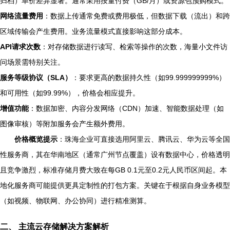
归档）单价差异显著。通常采用按量付费（GB/月）或资源包预购模式。
网络流量费用
：数据上传通常免费或费用极低，但数据下载（流出）和跨
区域传输会产生费用。业务流量模式直接影响这部分成本。
API请求次数
：对存储数据进行读写、检索等操作的次数，海量小文件访
问场景需特别关注。
服务等级协议（SLA）
：要求更高的数据持久性（如99.999999999%）
和可用性（如99.99%），价格会相应提升。
增值功能
：数据加密、内容分发网络（CDN）加速、智能数据处理（如
图像审核）等附加服务会产生额外费用。
价格概览提示
：珠海企业可直接选用阿里云、腾讯云、华为云等全国
性服务商，其在华南地区（通常广州节点覆盖）设有数据中心，价格透明
且竞争激烈，标准存储月费大致在每GB 0.1元至0.2元人民币区间起。本
地化服务商可能提供更具定制性的打包方案。关键在于根据自身业务模型
（如视频、物联网、办公协同）进行精准测算。
二、 主流云存储解决方案解析