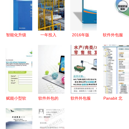
智能化升级
一年投入
2016年版
软件外包服
快递行业软
300亿元 嘉
软件及信息
务为何逐渐
件开发外包
兴企业智能
服务外包项
失效 从CIO
提升竞争力
化改造背后
目商业计划
视角看产业
的软件外包
书
变革
服务大棋局
赋能小型软
软件外包的
软件外包服
Panabit 北
件外包公司
交付标准
务 赋能海
京派网软件
高效在线协
确保项目成
鲜水产与蔬
产品与服务
同工具指南
功的关键准
菜水果连锁
中的专业软